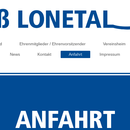
d
Ehrenmitglieder / Ehrenvorsitzender
Vereinsheim
News
Kontakt
Anfahrt
Impressum