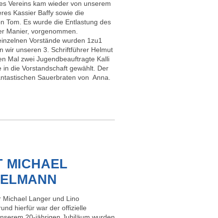
des Vereins kam wieder von unserem
eres Kassier Baffy sowie die
n Tom. Es wurde die Entlastung des
ter Manier, vorgenommen.
 einzelnen Vorstände wurden 1zu1
n wir unseren 3. Schriftführer Helmut
n Mal zwei Jugendbeauftragte Kalli
 in die Vorstandschaft gewählt. Der
antastischen Sauerbraten von Anna.
T MICHAEL
PELMANN
r Michael Langer und Lino
d hierfür war der offizielle
unserem 20-jährigen Jubiläum wurden