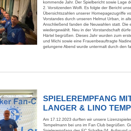
kommende Jahr. Der Spielbericht sowie Lage 
2. Vorsitzenden Wolfi. Es folgte der Bericht uns
Übersichtszahlen unserer Homepagezugriffe vo
Vorstandes durch unseren Helmut Urban, in al
Anschließend fanden die Neuwahlen statt. Die
wiedergewählt. Neu in der Vorstandschaft dürfe
Härtel begrüßen. Dieses Jahr wurden zum erste
und Michi sowie eine Frauenbeauftragte Nadine
gelungene Abend wurde untermalt durch den f
SPIELEREMPFANG MI
LANGER & LINO TEM
Am 17.12.2023 durften wir unsere Lizenzspiele
Tempelmann bei uns im Fan Club begrüßen. Grun
Spielerempfang des FC Schalke 04. Aufgrund 