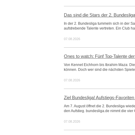
Das sind die Stars der 2. Bundeslig
In der 2. Bundesliga tummeln sich in der 
aufstrebende Talente vertreten. Ein Club hat
07.08.2026
Ones to watch: Fünf Top-Talente der
Von Kennet Eichhorn bis Ibrahim Maza: Die
können. Doch wer sind die nächsten Spieler
07.08.2026
Ziel Bundesliga! Aufstiegs-Favorite
Am 7. August öffnet die 2. Bundesliga wied
den Aufstieg. bundesliga.de nimmt die vier 
07.08.2026